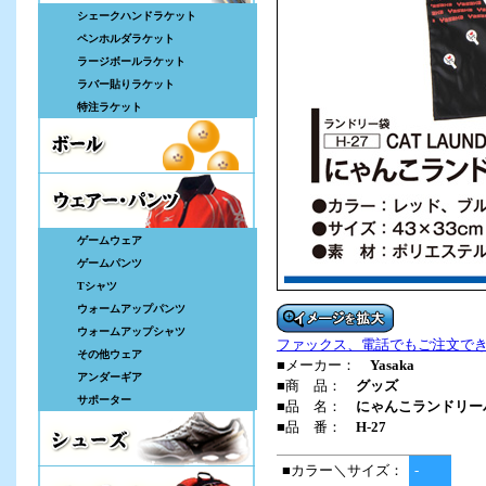
シェークハンドラケット
ペンホルダラケット
ラージボールラケット
ラバー貼りラケット
特注ラケット
ゲームウェア
ゲームパンツ
Tシャツ
ウォームアップパンツ
ウォームアップシャツ
ファックス、電話でもご注文で
その他ウェア
■メーカー：
Yasaka
アンダーギア
■商 品：
グッズ
サポーター
■品 名：
にゃんこランドリーバッ
■品 番：
H-27
■カラー＼サイズ：
-