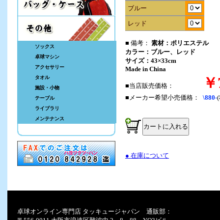
ブルー
レッド
■ 備考：
素材：ポリエステル
ソックス
カラー：ブルー、レッド
卓球マシン
サイズ：43×33cm
アクセサリー
Made in China
タオル
￥7
■当店販売価格：
施設・小物
■メーカー希望小売価格：
\880-
テーブル
ライブラリ
メンテナンス
● 在庫について
卓球オンライン専門店 タッキュージャパン 通販部：