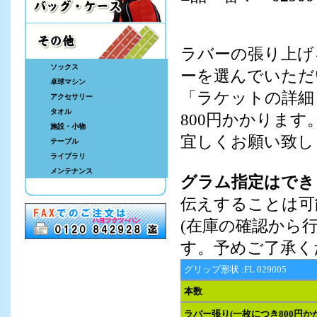
ラバーの張り上げ
ソックス
ーを選んでいただ
卓球マシン
「ラケットの詳細
アクセサリー
タオル
800円かかります
施設・小物
宜しくお願い致し
テーブル
ライブラリ
メンテナンス
グラム指定はでき
伝えすることは可
(在庫の確認から
す。予めご了承く
グリップ形状 :FL 029005
本数
ラバー張り(一枚につき800円か