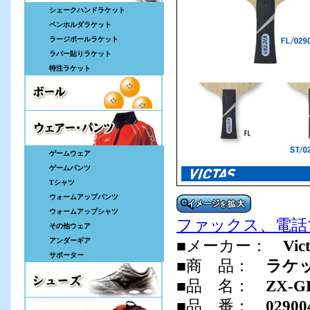
シェークハンドラケット
ペンホルダラケット
ラージボールラケット
ラバー貼りラケット
特注ラケット
ゲームウェア
ゲームパンツ
Tシャツ
ウォームアップパンツ
ウォームアップシャツ
ファックス、電話
その他ウェア
アンダーギア
■メーカー：
Vic
サポーター
■商 品：
ラケ
■品 名：
ZX-G
■品 番：
02900