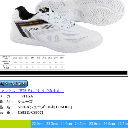
ファックス、電話でもご注文できます。
■メーカー：
STIGA
■商 品：
シューズ
■品 名：
STIGA シューズ CN-Ⅱ [15%OFF]
■品 番：
CS9511-CS9571
22.0cm
23.5cm
24.0cm
24.5cm
25.0cm
26.0cm
26.5c