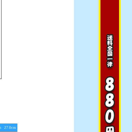
m
27.0cm