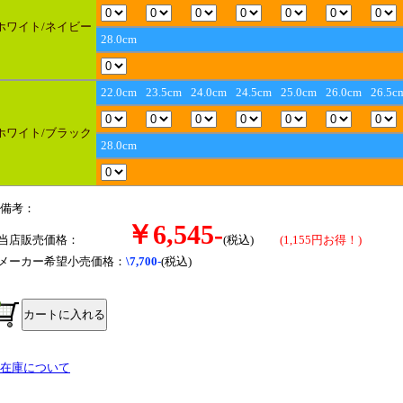
ホワイト/ネイビー
28.0cm
22.0cm
23.5cm
24.0cm
24.5cm
25.0cm
26.0cm
26.5c
ホワイト/ブラック
28.0cm
 備考：
￥6,545-
■当店販売価格：
(税込)
(1,155円お得！)
■メーカー希望小売価格：
\7,700-
(税込)
● 在庫について