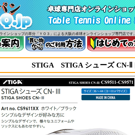
ツオンラインショップの草分「ＹＯ３」による大阪の卓球オンラインショップ専門店です
STIGA STIGA シューズ CN-Ⅱ 