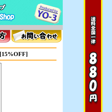
。
[15%OFF]