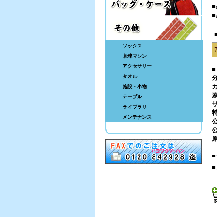
ソックス
卓球マシン
アクセサリー
■
タオル
施設・小物
テーブル
サ
ライブラリ
メンテナンス
公