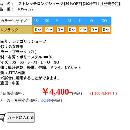
■品 名：
ストレッチロングショーツ [20%OFF] [2024年11月発売予定]
■品 番：
NW-2522
■カラー＼サイズ：
3S
SS
S
M
L
O
XO
71/ブラック
 備考：
カテゴリ：ショーツ
分類：男女兼用
カラー：ブラック（71）
素材・材質：ポリエステル100％
イズ：3S・SS・S・M・L・O・XO
特徴：吸汗速乾、軽量、伸縮、ドライ、UVカット
認：JTTA公認
公式試合に着用することができます。
原産国：中国
￥4,400-
■当店販売価格：
(税込)
(1,100円お得！)
■メーカー希望小売価格：
\5,500-
(税込)