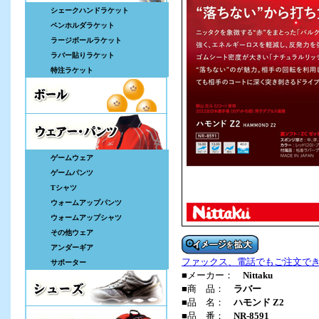
シェークハンドラケット
ペンホルダラケット
ラージボールラケット
ラバー貼りラケット
特注ラケット
ゲームウェア
ゲームパンツ
Tシャツ
ウォームアップパンツ
ウォームアップシャツ
その他ウェア
アンダーギア
ファックス、電話でもご注文で
サポーター
■メーカー：
Nittaku
■商 品：
ラバー
■品 名：
ハモンド Z2
■品 番：
NR-8591