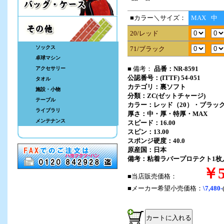
■カラー＼サイズ：
MAX
中
20/レッド
ソックス
71/ブラック
卓球マシン
■ 備考：
品番：NR-8591
アクセサリー
公認番号：(ITTF) 54-051
タオル
カテゴリ：裏ソフト
施設・小物
分類：ZC(ゼットチャージ)
テーブル
カラー：レッド（20）・ブラック
ライブラリ
厚さ：中・厚・特厚・MAX
メンテナンス
スピード：16.00
スピン：13.00
スポンジ硬度：40.0
原産国：日本
備考：粘着ラバープロテクト1枚
￥5
■当店販売価格：
■メーカー希望小売価格：
\7,480-